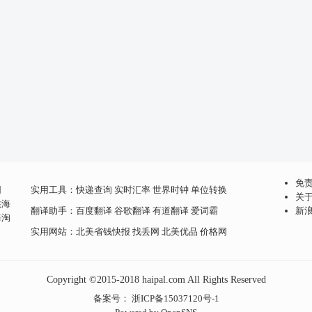
免
网
实用工具：
快递查询
实时汇率
世界时钟
单位转换
关
供海
翻译助手：
百度翻译
谷歌翻译
有道翻译
爱词霸
新
海淘
实用网站：
北美省钱快报
找丢网
北美优品
价格网
Copyright ©2015-2018 haipal.com All Rights Reserved
备案号：
浙ICP备15037120号-1