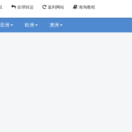
航
全球转运
返利网站
海淘教程
亚洲
欧洲
澳洲