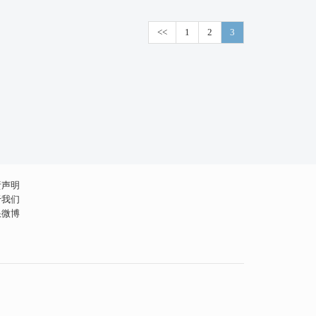
¥人民币/A$澳元
0.2100
▼ 0.0000
¥人民币/C$加元
0.2070
▼ 0.0000
<<
1
2
3
¥人民币/HK$港币
1.1600
▼ 0.0000
¥人民币/₩韩币
210.4400
▼ 0.0000
责声明
于我们
浪微博