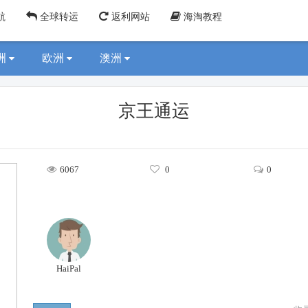
航
全球转运
返利网站
海淘教程
洲
欧洲
澳洲
京王通运
6067
0
0
HaiPal