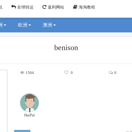
航
全球转运
返利网站
海淘教程
洲
欧洲
澳洲
benison
1504
0
0
HaiPal